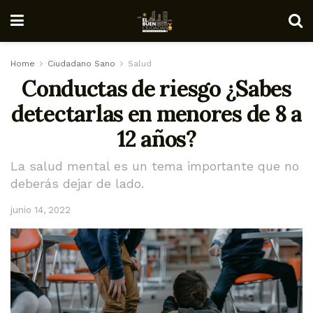
Home
Ciudadano Sano
Salud
Conductas de riesgo ¿Sabes
detectarlas en menores de 8 a
12 años?
La salud mental es un tema importante que no
deberás dejar de lado.
junio 14, 2022