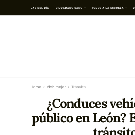
LAS DEL DÍA
CIUDADANO SANO
TODOS A LA ESCUELA
D
Home
Vivir mejor
Tránsito
¿Conduces vehíc
público en León? E
tránsit