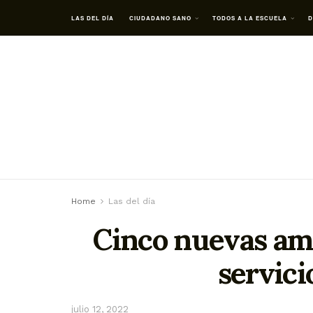
LAS DEL DÍA
CIUDADANO SANO
TODOS A LA ESCUELA
D
Home
Las del día
Cinco nuevas amb
servici
julio 12, 2022