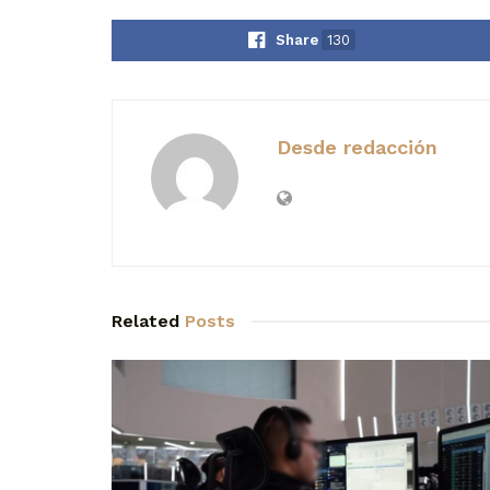
Share
130
Desde redacción
Related
Posts