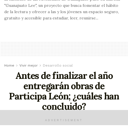
"Guanajuato Lee", un proyecto que busca fomentar el hábito
de la lectura y ofrecer a las y los jóvenes un espacio seguro,
gratuito y accesible para estudiar, leer, reunirse...
Home
Vivir mejor
Desarrollo social
Antes de finalizar el año
entregarán obras de
Participa León; ¿cuáles han
concluido?
En los próximos días se entregarán 10 de las 15
ADVERTISEMENT
obras que se realizan con Participa León