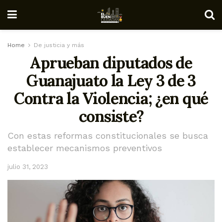
Home
De justicia y más
Aprueban diputados de
Guanajuato la Ley 3 de 3
Contra la Violencia; ¿en qué
consiste?
Con estas reformas constitucionales se busca
establecer mecanismos preventivos
julio 31, 2023