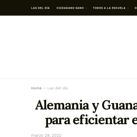
LAS DEL DÍA
CIUDADANO SANO
TODOS A LA ESCUELA
D
Home
Las del día
Alemania y Guana
para eficientar 
marzo 29, 2022