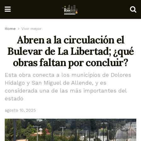
Home
Vivir mejor
Abren a la circulación el
Bulevar de La Libertad; ¿qué
obras faltan por concluir?
Esta obra conecta a los municipios de Dolores
Hidalgo y San Miguel de Allende, y es
considerada una de las más importantes del
estado
agosto 10, 2025