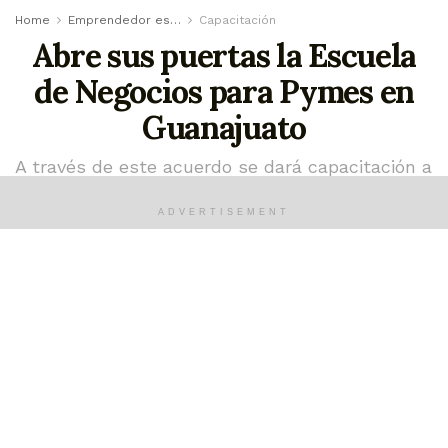
Home
Emprendedor es…
Capacitación
Abre sus puertas la Escuela
de Negocios para Pymes en
Guanajuato
A través de este acuerdo se dará capacitación a
100 Pymes de Guanajuato; los cursos serán
impartidos por la Universidad Tecmilenio
ADVERTISEMENT
julio 2, 2022