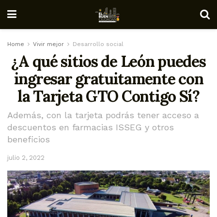
Home
Vivir mejor
Desarrollo social
¿A qué sitios de León puedes
ingresar gratuitamente con
la Tarjeta GTO Contigo Sí?
Además, con la tarjeta podrás tener acceso a
descuentos en farmacias ISSEG y otros
beneficios
julio 2, 2022